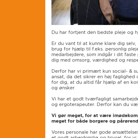
Du har fortjent den bedste pleje og h
Er du vant til at kunne klare dig sel
brug for hjælp til f.eks. personlig ple
medarbejdere, som indgår i dit faste pl
dig med omsorg, værdighed og respe
Derfor har vi primært kun social- & 
ansat, da det sikrer en høj faglighed
for dig, at du altid får hjælp af en
og ønsker.
Vi har et godt tværfagligt samarbej
og ergoterapeuter. Derfor kan du vær
Vi gør meget, for at være imødekomm
meget for både borgere og pårørend
Vores personale har gode ansættelsesv
et godt arbejdsmiljø og trivsel, for v