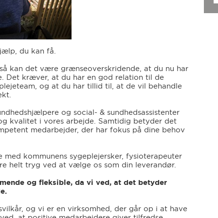
jælp, du kan få.
v, så kan det være grænseoverskridende, at du nu har
je. Det kræver, at du har en god relation til de
ejeteam, og at du har tillid til, at de vil behandle
kt.
sundhedshjælpere og social- & sundhedsassistenter
 og kvalitet i vores arbejde. Samtidig betyder det
 kompetent medarbejder, der har fokus på dine behov
de med kommunens sygeplejersker, fysioterapeuter
e helt tryg ved at vælge os som din leverandør.
ende og fleksible, da vi ved, at det betyder
e.
ilkår, og vi er en virksomhed, der går op i at have
i ved, at positive medarbejdere giver tilfredse