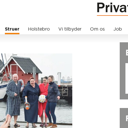
Struer
Holstebro
Vi tilbyder
Om os
Job